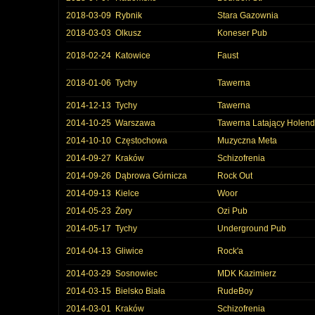
2018-03-09
Rybnik
Stara Gazownia
2018-03-03
Olkusz
Koneser Pub
2018-02-24
Katowice
Faust
2018-01-06
Tychy
Tawerna
2014-12-13
Tychy
Tawerna
2014-10-25
Warszawa
Tawerna Latający Holend
2014-10-10
Częstochowa
Muzyczna Meta
2014-09-27
Kraków
Schizofrenia
2014-09-26
Dąbrowa Górnicza
Rock Out
2014-09-13
Kielce
Woor
2014-05-23
Żory
Ozi Pub
2014-05-17
Tychy
Underground Pub
2014-04-13
Gliwice
Rock'a
2014-03-29
Sosnowiec
MDK Kazimierz
2014-03-15
Bielsko Biała
RudeBoy
2014-03-01
Kraków
Schizofrenia