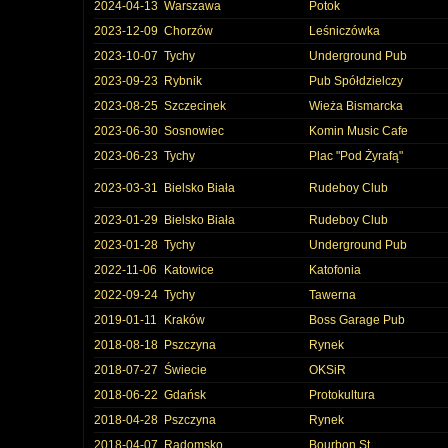
2024-04-13
Warszawa
Potok
2023-12-09
Chorzów
Leśniczówka
2023-10-07
Tychy
Underground Pub
2023-09-23
Rybnik
Pub Spółdzielczy
2023-08-25
Szczecinek
Wieża Bismarcka
2023-06-30
Sosnowiec
Komin Music Cafe
2023-06-23
Tychy
Plac "Pod Żyrafą"
2023-03-31
Bielsko Biała
Rudeboy Club
2023-01-29
Bielsko Biała
Rudeboy Club
2023-01-28
Tychy
Underground Pub
2022-11-06
Katowice
Katofonia
2022-09-24
Tychy
Tawerna
2019-01-11
Kraków
Boss Garage Pub
2018-08-18
Pszczyna
Rynek
2018-07-27
Świecie
OKSiR
2018-06-22
Gdańsk
Protokultura
2018-04-28
Pszczyna
Rynek
2018-04-07
Radomsko
Bourbon St.